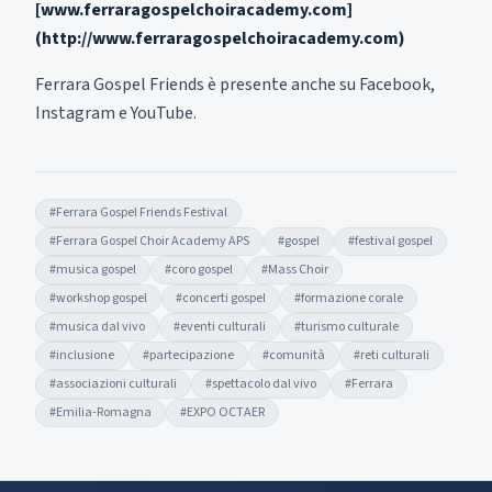
[www.ferraragospelchoiracademy.com]
(http://www.ferraragospelchoiracademy.com)
Ferrara Gospel Friends è presente anche su Facebook,
Instagram e YouTube.
#
Ferrara Gospel Friends Festival
#
Ferrara Gospel Choir Academy APS
#
gospel
#
festival gospel
#
musica gospel
#
coro gospel
#
Mass Choir
#
workshop gospel
#
concerti gospel
#
formazione corale
#
musica dal vivo
#
eventi culturali
#
turismo culturale
#
inclusione
#
partecipazione
#
comunità
#
reti culturali
#
associazioni culturali
#
spettacolo dal vivo
#
Ferrara
#
Emilia-Romagna
#
EXPO OCTAER