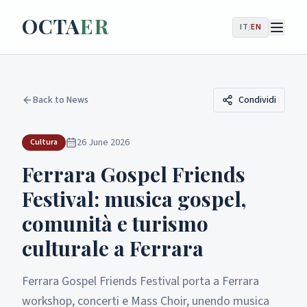
OCTA
ER
IT
/
EN
Back to News
Condividi
26 June 2026
Cultura
Ferrara Gospel Friends
Festival: musica gospel,
comunità e turismo
culturale a Ferrara
Ferrara Gospel Friends Festival porta a Ferrara
workshop, concerti e Mass Choir, unendo musica