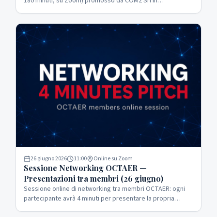
180 minuti, su Zoom) promosso da COM2 Srl in
collaborazione con OCTAER. Strumenti AI e digital
marketing per cultura, eventi e imprese creative.
Attestato finale rilasciato.
26 giugno 2026
11:00
Online su Zoom
Sessione Networking OCTAER —
Presentazioni tra membri (26 giugno)
Sessione online di networking tra membri OCTAER: ogni
partecipante avrà 4 minuti per presentare la propria
realtà, attività e ambiti di collaborazione di interesse.