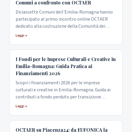
Comuni a confronto con OCTAER
Diciassette Comuni dell'Emilia-Romagna hanno
partecipato al primo incontro online OCTAER
dedicato alla costruzione della Comunità dei
Comuni per cultura, turismo, eventi e
Leggi
progettazione territoriale.
I Fondi per le Imprese Culturali e Creative in
Emilia-Romagna: Guida Pratica ai
Finanziamenti 2026
Scopri i finanziamenti 2026 per le imprese
culturali e creative in Emilia-Romagna. Guida ai
contributi a fondo perduto per transizione
digitale, cinema e spettacolo.
Leggi
OCTAER su Piacenza24: da EUFONICA la