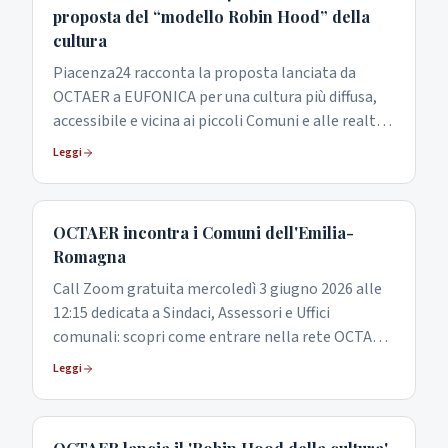
proposta del “modello Robin Hood” della
cultura
Piacenza24 racconta la proposta lanciata da
OCTAER a EUFONICA per una cultura più diffusa,
accessibile e vicina ai piccoli Comuni e alle realtà
indipendenti.
Leggi
OCTAER incontra i Comuni dell'Emilia-
Romagna
Call Zoom gratuita mercoledì 3 giugno 2026 alle
12:15 dedicata a Sindaci, Assessori e Uffici
comunali: scopri come entrare nella rete OCTAER
su cultura, turismo, audiovisivo, bandi ed Europa.
Leggi