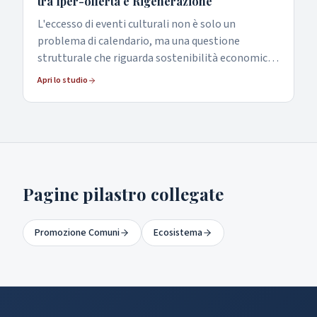
tra Iper-offerta e Rigenerazione
L'eccesso di eventi culturali non è solo un
problema di calendario, ma una questione
strutturale che riguarda sostenibilità economica,
qualità del lavoro e impatto reale sui territori.
Apri lo studio
Pagine pilastro collegate
Promozione Comuni
Ecosistema