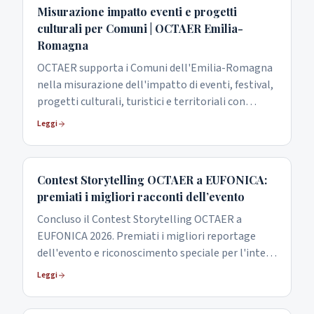
Misurazione impatto eventi e progetti
culturali per Comuni | OCTAER Emilia-
Romagna
OCTAER supporta i Comuni dell'Emilia-Romagna
nella misurazione dell'impatto di eventi, festival,
progetti culturali, turistici e territoriali con
indicatori, questionari e report.
Leggi
Contest Storytelling OCTAER a EUFONICA:
premiati i migliori racconti dell’evento
Concluso il Contest Storytelling OCTAER a
EUFONICA 2026. Premiati i migliori reportage
dell'evento e riconoscimento speciale per l'intera
classe con accesso gratuito a uno spettacolo di
Leggi
Corvino Produzioni.