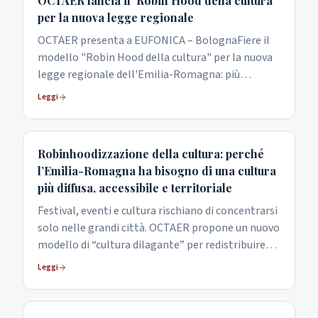
OCTAER lancia il 'Robin Hood della cultura'
per la nuova legge regionale
OCTAER presenta a EUFONICA – BolognaFiere il
modello "Robin Hood della cultura" per la nuova
legge regionale dell'Emilia-Romagna: più
opportunità a piccoli Comuni, piccole imprese
Leggi
culturali e creative, giovani professionisti e
pubblico popolare. Con gli interventi di Rosario
Alfano, Marcello Corvino, Giordano Sangiorgi,
Robinhoodizzazione della cultura: perché
Nicola Zingaretti e Michele De Pascale.
l’Emilia-Romagna ha bisogno di una cultura
più diffusa, accessibile e territoriale
Festival, eventi e cultura rischiano di concentrarsi
solo nelle grandi città. OCTAER propone un nuovo
modello di “cultura dilagante” per redistribuire
opportunità culturali, creative e turistiche nei
Leggi
territori dell’Emilia-Romagna.